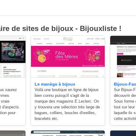
ire de sites de bijoux - Bijouxliste !
Le manège à bijoux
Bijoux-Fac
ous saurez
Voilà une boutique en ligne de bijoux
Sur Bijoux-F
gemmes
bien connu puisqu'il s'agit de la
découvrir de
 vraie
marque des magasins E.Leclerc. On
Sous forme d
t d'aspects.
y trouvera une sélection très large de
tout sur leur
ation pour
bagues, colliers, boucles d'oreilles,
laquelle ils 
bracelets etc.
cette activit