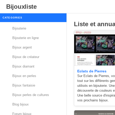
Bijouxliste
CATEGORIES
Liste et annua
Bijouterie
Bijouterie en ligne
Bijoux argent
Bijoux de créateur
Bijoux diamant
Eclats de Pierres
Sur Eclats de Pierres, v
Bijoux en perles
tout sur les différents 
Bijoux fantaisie
utilisés en bijouterie. Une
découverte de couleurs e
Bijoux perles de cultures
Une belle source d'inspir
vos prochains bijoux.
Blog bijoux
Forum bijoux