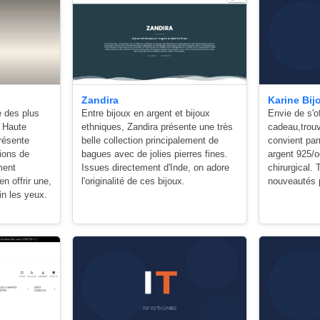
Zandira
Karine Bij
 des plus
Entre bijoux en argent et bijoux
Envie de s'of
 Haute
ethniques, Zandira présente une très
cadeau,trouv
résente
belle collection principalement de
convient par
ions de
bagues avec de jolies pierres fines.
argent 925/o
ment
Issues directement d'Inde, on adore
chirurgical.
en offrir une,
l'originalité de ces bijoux.
nouveautés p
in les yeux.